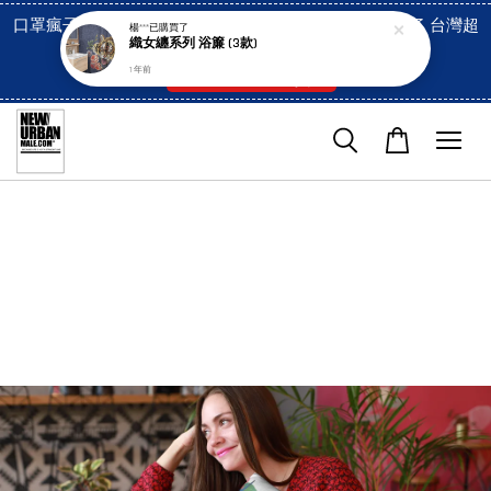
口罩瘋子官網, 放心訂購! 香港澳門信用卡付費已經開啓了 台灣超
楊***
已購買了
織女纏系列 浴簾 (3款)
市貨到付款也是!
1 年前
付款方式/超商取貨！