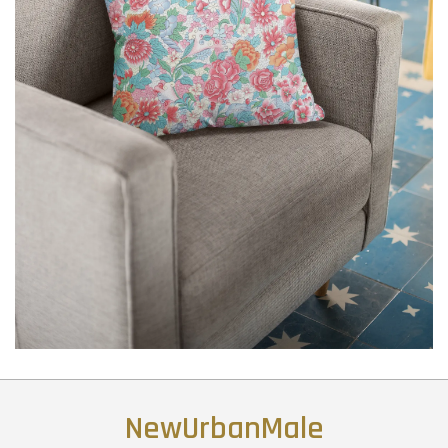
NewUrbanMale