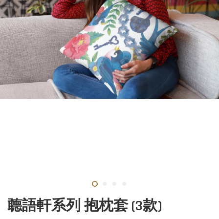
聼語軒系列 抱枕套 (3款)