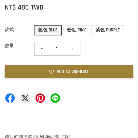
NT$ 480 TWD
款式
藍色 BLUE
粉紅 PINK
紫色 PURPLE
數量
-
+
ADD TO WISHLIST
聼語軒感恩祭2系列 抱枕套 (3款)