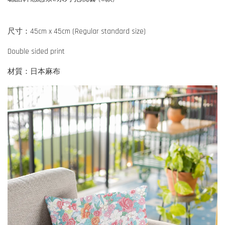
尺寸：45cm x 45cm (Regular standard size)
Double sided print
材質：日本麻布