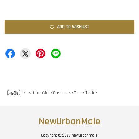
ADD TO WISHLIST
【客製】NewUrbanMale Customize Tee - Tshirts
NewUrbanMale
Copyright © 2026 newurbanmale.