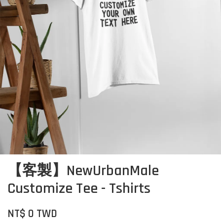
【客製】NewUrbanMale
Customize Tee - Tshirts
NT$ 0 TWD