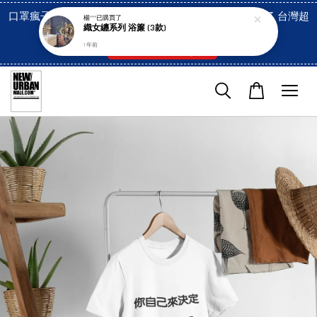
口罩瘋子官網, 放心訂購! 香港澳門信用卡付費已經開啓了 台灣超
楊***
已購買了
織女纏系列 浴簾 (3款)
市貨到付款也是!
1 年前
付款方式/超商取貨！