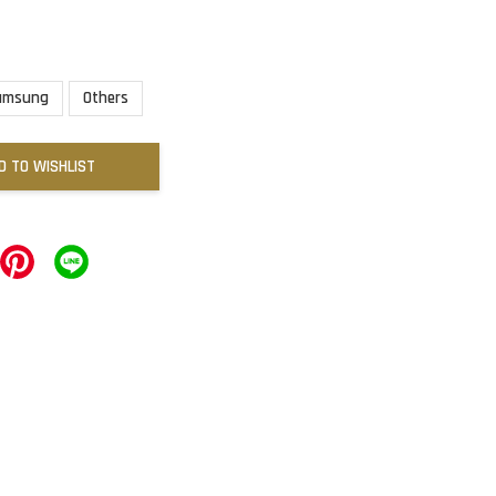
amsung
Others
D TO WISHLIST