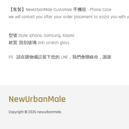
【客製】NewUrbanMale Customize 手機殼 - Phone Case
we will contact you after your order placement to assist you with 
型號 Style: Iphone, Samsung, Xiaomi
材質: 防刮玻璃 anti scratch glass
PS . 請在購物備註留下您的 LINE，我們會聯絡你，謝謝
NewUrbanMale
Copyright © 2026 newurbanmale.