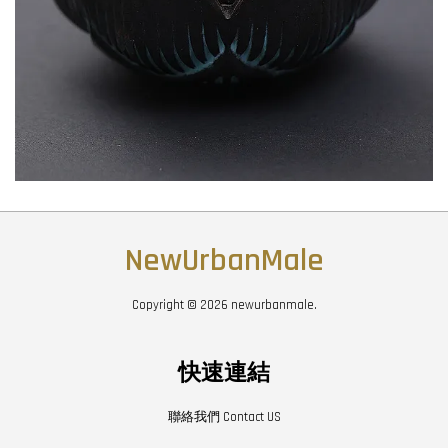
NewUrbanMale
Copyright © 2026 newurbanmale.
快速連結
聯絡我們 Contact US