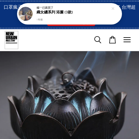
口罩瘋子官網, 放心訂購! 香港澳門信用卡付費已經開啓了 台灣超
楊***
已購買了
織女纏系列 浴簾 (3款)
市貨到付款也是!
1 年前
付款方式/超商取貨！