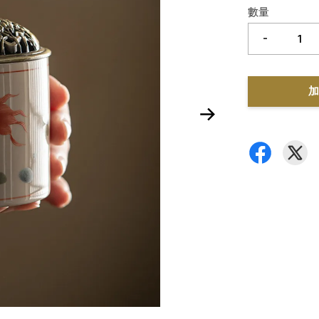
數量
-
加