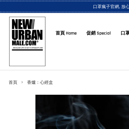
口罩瘋子官網, 放
首頁 Home
促銷 Special
口罩
›
首頁
香爐：心經盒