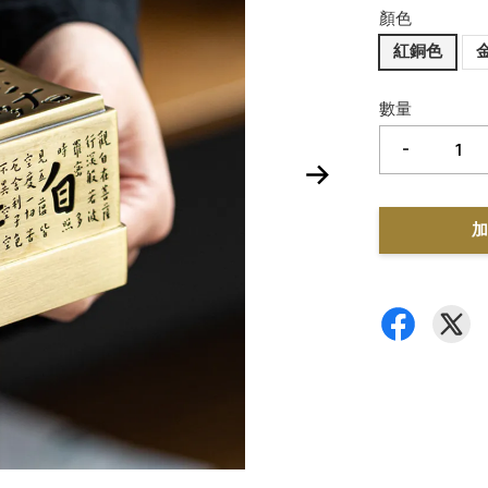
顏色
紅銅色
數量
-
加