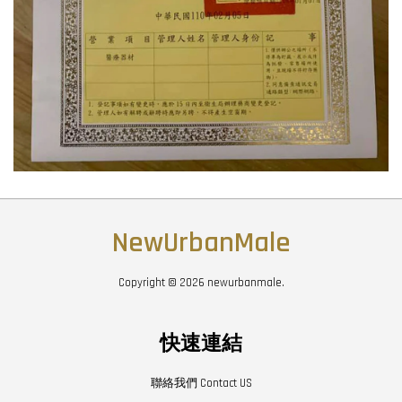
NewUrbanMale
Copyright © 2026 newurbanmale.
快速連結
聯絡我們 Contact US