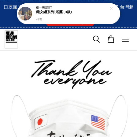
口罩瘋子官網, 放心訂購! 香港澳門信用卡付費已經開啓了 台灣超
楊***
已購買了
織女纏系列 浴簾 (3款)
市貨到付款也是!
1 年前
付款方式/超商取貨！