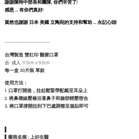
謝謝陳時中部長和團隊, 你們辛苦了!
感恩 ... 有你們真好!
當然也謝謝 日本 美國 立陶宛的支持和幫助 ... 永記心頭!
-----------------------------
台灣製造 雙杠印 醫療口罩
合: 成人 17.5cm x 9.5cm
每一盒 30片裝 單款
使用方法：
1. 口罩打開後，拉起鬆緊帶配戴至耳朵上
2. 將鼻樑線壓條沿著鼻子和臉部輕壓密合
3. 將口罩撐開拉到下巴處調整至服貼即可
▌
▌藥商名稱 : 上好生醫