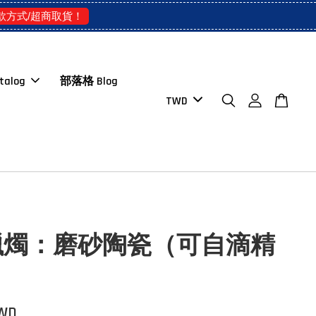
款方式/超商取貨！
talog
部落格 Blog
蠟燭：磨砂陶瓷（可自滴精
TWD