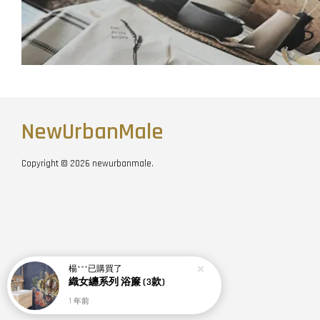
NewUrbanMale
Copyright © 2026 newurbanmale.
楊***
已購買了
織女纏系列 浴簾 (3款)
1 年前