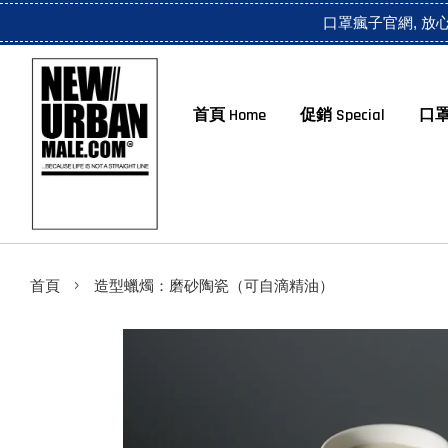
口罩瘋子官網, 放
首頁 Home
促銷 Special
口罩
›
首頁
造型蠟燭：磨砂陶瓷（可自滴精油）