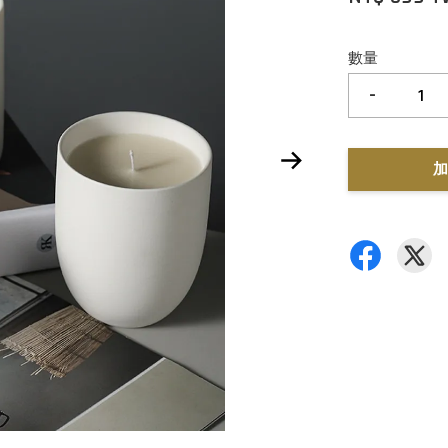
數量
-
加