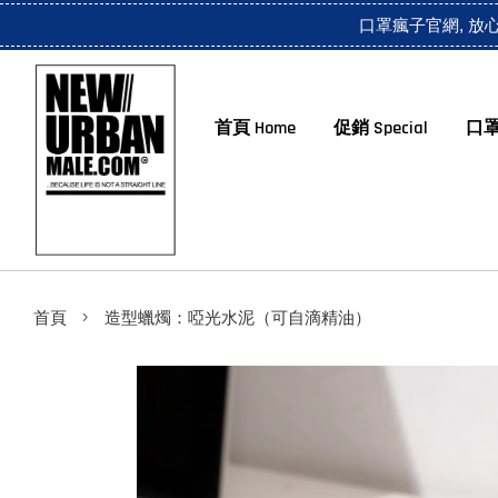
口罩瘋子官網, 放
首頁 Home
促銷 Special
口罩
›
首頁
造型蠟燭：啞光水泥（可自滴精油）