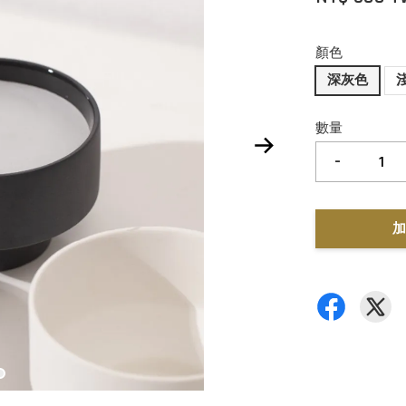
顏色
深灰色
數量
-
加