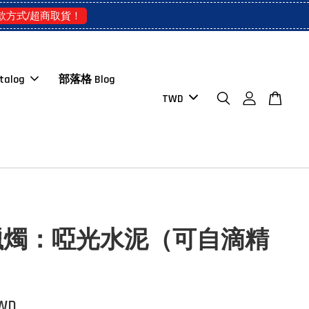
款方式/超商取貨！
talog
部落格 Blog
蠟燭：啞光水泥（可自滴精
TWD