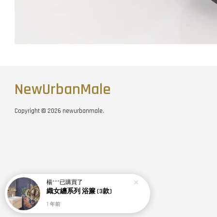
NewUrbanMale
Copyright © 2026 newurbanmale.
楊***
已購買了
織女纏系列 浴簾 (3款)
1 年前