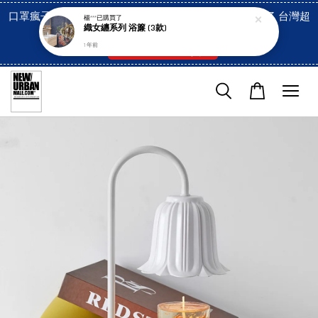
口罩瘋子官網, 放心訂購! 香港澳門信用卡付費已經開啓了 台灣超
楊***
已購買了
織女纏系列 浴簾 (3款)
市貨到付款也是!
1 年前
付款方式/超商取貨！