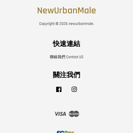
NewUrbanMale
Copyright © 2026 newurbanmale.
快速連結
聯絡我們 Contact US
關注我們
Facebook
Instagram
Visa
Master