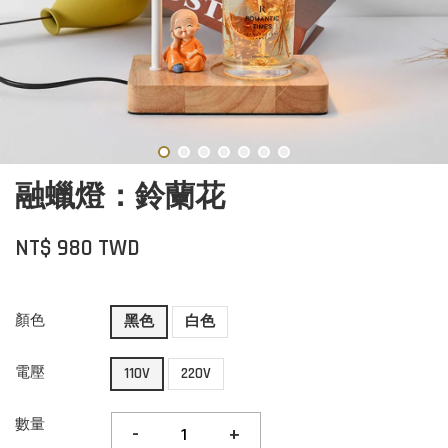
融蠟燈：鈴蘭花
NT$ 980 TWD
顏色
黑色
白色
電壓
110V
220V
數量
-
+