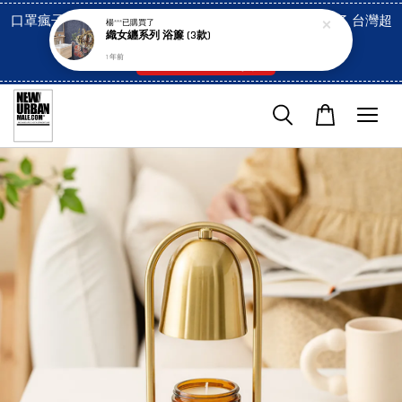
口罩瘋子官網, 放心訂購! 香港澳門信用卡付費已經開啓了 台灣超
楊***
已購買了
織女纏系列 浴簾 (3款)
市貨到付款也是!
1 年前
付款方式/超商取貨！