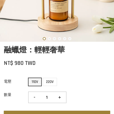
融蠟燈：輕輕奢華
NT$ 980 TWD
電壓
110V
220V
數量
-
+