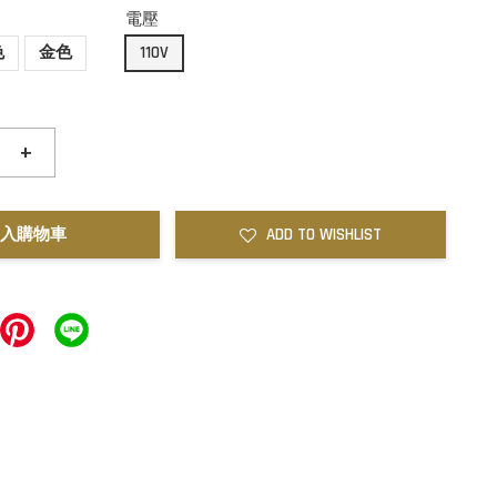
電壓
色
金色
110V
+
入購物車
ADD TO WISHLIST