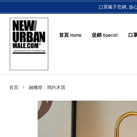
口罩瘋子官網, 放
首頁 Home
促銷 Special
口罩
›
首頁
融蠟燈：簡約木質