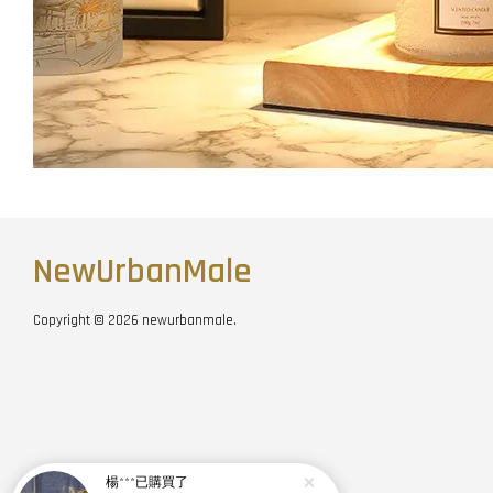
NewUrbanMale
Copyright © 2026 newurbanmale.
楊***
已購買了