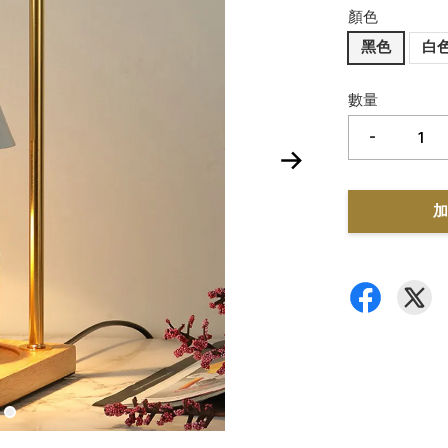
顏色
黑色
白
數量
-
加