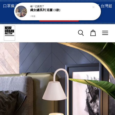
口罩瘋子官網, 放心訂購! 香港澳門信用卡付費已經開啓了 台灣超
楊***
已購買了
織女纏系列 浴簾 (3款)
市貨到付款也是!
1 年前
付款方式/超商取貨！