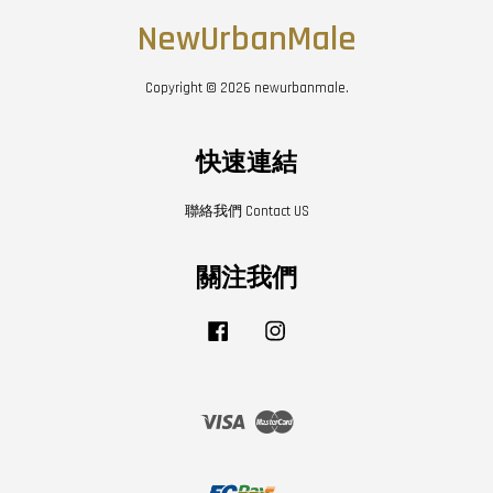
NewUrbanMale
Copyright © 2026 newurbanmale.
快速連結
聯絡我們 Contact US
關注我們
Facebook
Instagram
Visa
Master