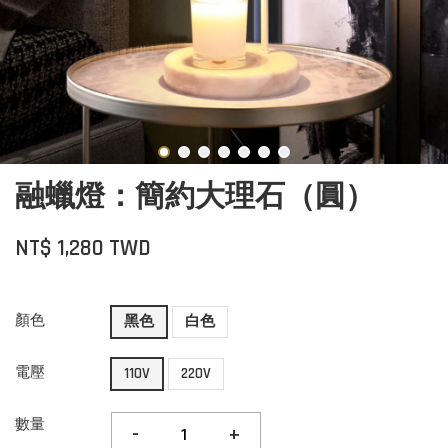
融蠟燈：簡約大理石（圓）
NT$ 1,280 TWD
顏色
黑色
白色
電壓
110V
220V
數量
-
+