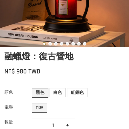
融蠟燈：復古營地
NT$ 980 TWD
顏色
黑色
白色
紅銅色
電壓
110V
數量
-
+