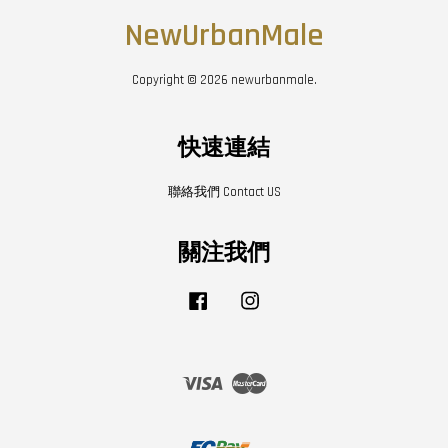
NewUrbanMale
Copyright © 2026 newurbanmale.
快速連結
聯絡我們 Contact US
關注我們
Facebook
Instagram
Visa
Master