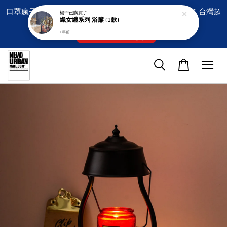
口罩瘋子官網, 放心訂購! 香港澳門信用卡付費已經開啓了 台灣超
楊***
已購買了
織女纏系列 浴簾 (3款)
市貨到付款也是!
1 年前
付款方式/超商取貨！