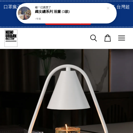
口罩瘋子官網, 放心訂購! 香港澳門信用卡付費已經開啓了 台灣超
楊***
已購買了
織女纏系列 浴簾 (3款)
市貨到付款也是!
1 年前
付款方式/超商取貨！