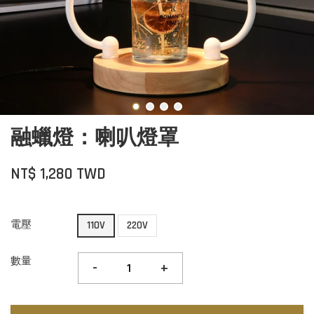
融蠟燈：喇叭燈罩
NT$ 1,280 TWD
電壓
110V
220V
數量
-
+