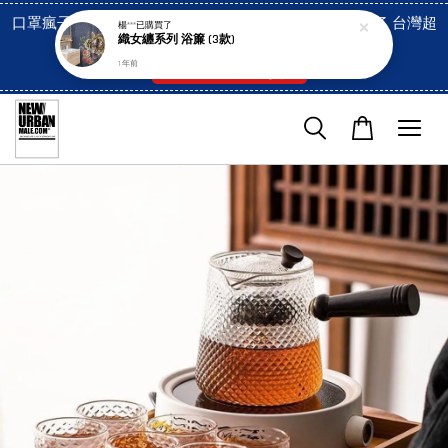
口罩瘋子官網, 放心訂購! 香港澳門信用卡付費已經開啓了 台灣超
楊***
已購買了
織女纏系列 浴簾 (3款)
市貨到付款也是!
1 年前
付款方式/超商取貨！