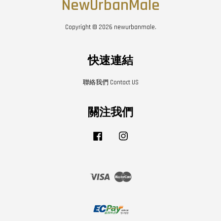
NewUrbanMale
Copyright © 2026 newurbanmale.
快速連結
聯絡我們 Contact US
關注我們
Facebook
Instagram
Visa
Master