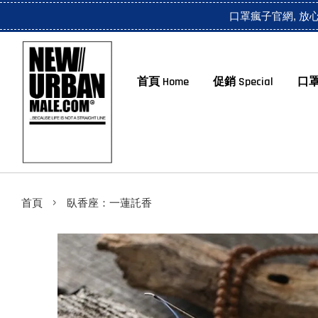
口罩瘋子官網, 放
首頁 Home
促銷 Special
口罩
›
首頁
臥香座：一蓮託香