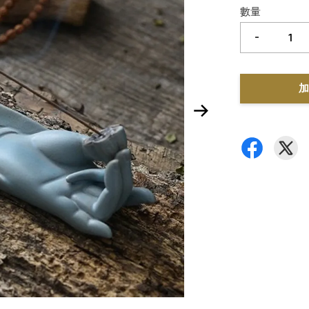
數量
-
加