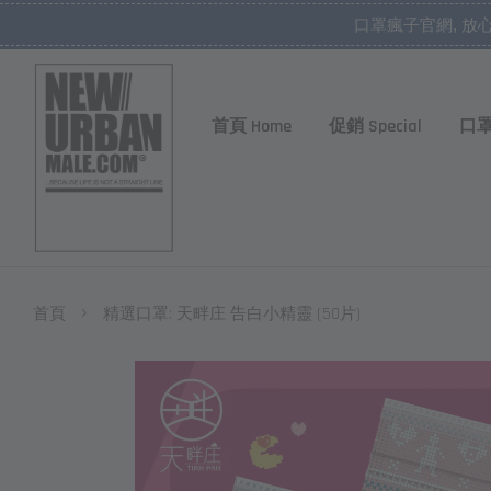
口罩瘋子官網, 放
首頁 Home
促銷 Special
口罩
›
首頁
精選口罩: 天畔庄 告白小精靈 (50片)