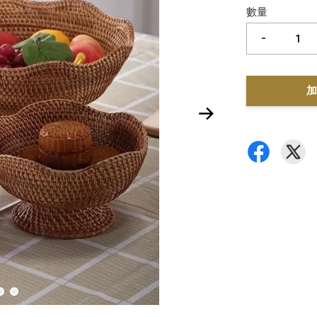
數量
-
加