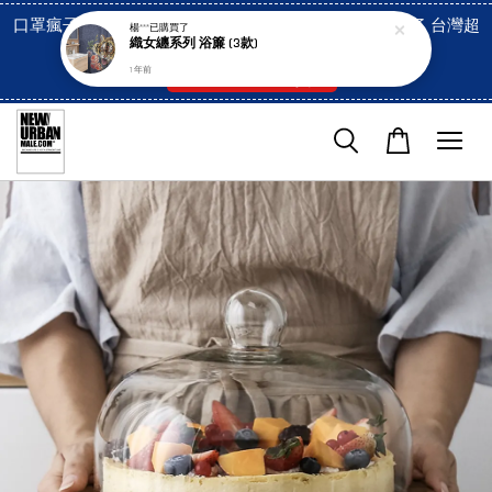
口罩瘋子官網, 放心訂購! 香港澳門信用卡付費已經開啓了 台灣超
楊***
已購買了
織女纏系列 浴簾 (3款)
市貨到付款也是!
1 年前
付款方式/超商取貨！