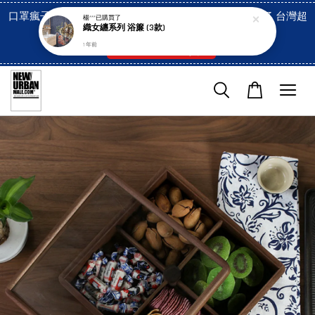
口罩瘋子官網, 放心訂購! 香港澳門信用卡付費已經開啓了 台灣超
楊***
已購買了
織女纏系列 浴簾 (3款)
市貨到付款也是!
1 年前
付款方式/超商取貨！