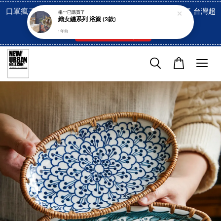
口罩瘋子官網, 放心訂購! 香港澳門信用卡付費已經開啓了 台灣超
楊***
已購買了
織女纏系列 浴簾 (3款)
市貨到付款也是!
1 年前
付款方式/超商取貨！