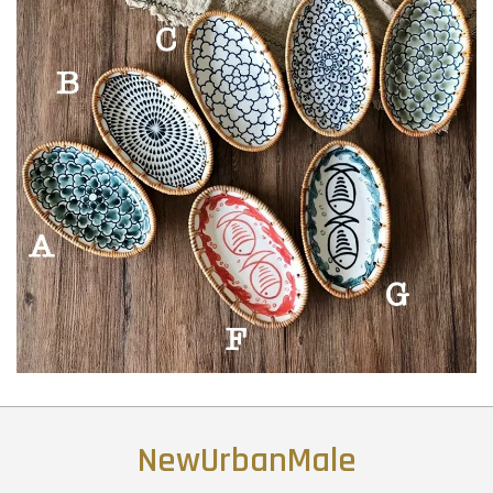
NewUrbanMale