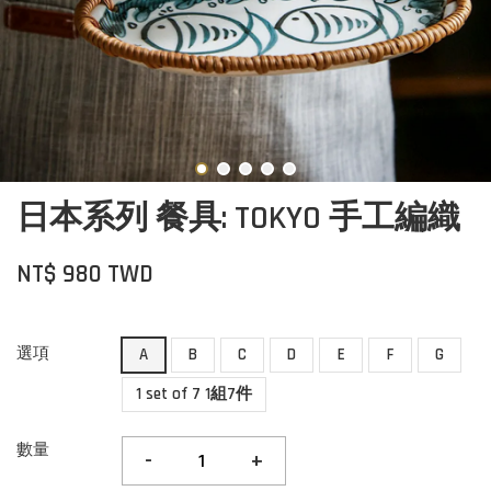
日本系列 餐具: TOKYO 手工編織
NT$ 980 TWD
選項
A
B
C
D
E
F
G
1 set of 7 1組7件
數量
-
+