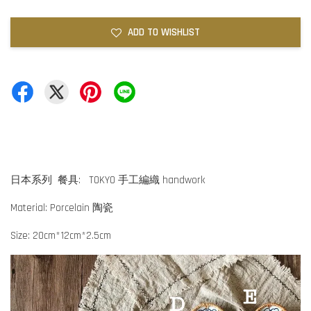
ADD TO WISHLIST
日本系列 餐具: TOKYO 手工編織 handwork
Material: Porcelain 陶瓷
Size: 20cm*12cm*2.5cm