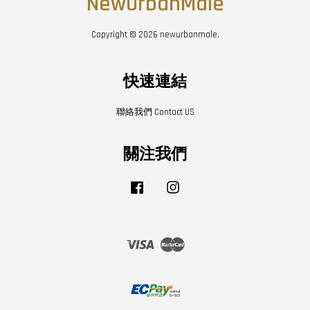
NewUrbanMale
Copyright © 2026 newurbanmale.
快速連結
聯絡我們 Contact US
關注我們
Facebook
Instagram
Visa
Master