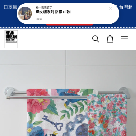
口罩瘋子官網, 放心訂購! 香港澳門信用卡付費已經開啓了 台灣超
楊***
已購買了
織女纏系列 浴簾 (3款)
市貨到付款也是!
1 年前
付款方式/超商取貨！