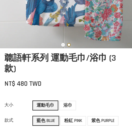
聼語軒系列 運動毛巾/浴巾 (3
款)
NT$ 480 TWD
大小
運動毛巾
浴巾
款式
藍色 BLUE
粉紅 PINK
紫色 PURPLE