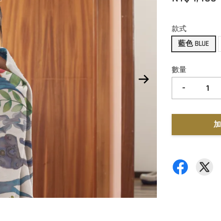
款式
藍色 BLUE
數量
-
加