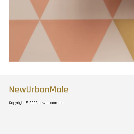
NewUrbanMale
Copyright © 2026 newurbanmale.