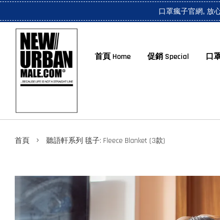
口罩瘋子官網, 放
首頁 Home
促銷 Special
口罩
›
首頁
聽語軒系列 毯子: Fleece Blanket (3款)