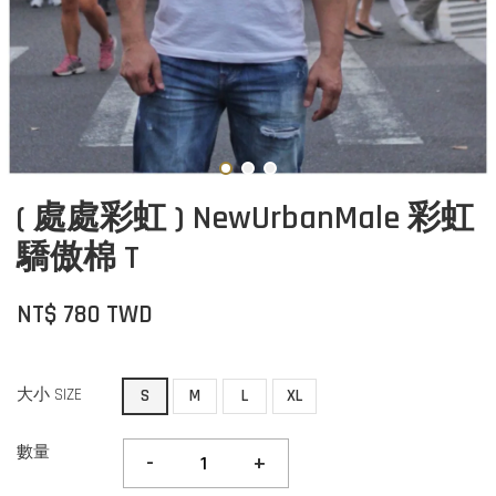
( 處處彩虹 ) NewUrbanMale 彩虹
驕傲棉 T
NT$ 780 TWD
大小 SIZE
S
M
L
XL
數量
-
+