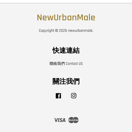
NewUrbanMale
Copyright © 2026 newurbanmale.
快速連結
聯絡我們 Contact US
關注我們
Facebook
Instagram
Visa
Master