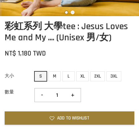
彩虹系列 大學tee : Jesus Loves
Me and My .... (Unisex 男/女)
NT$ 1,180 TWD
大小
S
M
L
XL
2XL
3XL
數量
-
+
ADD TO WISHLIST