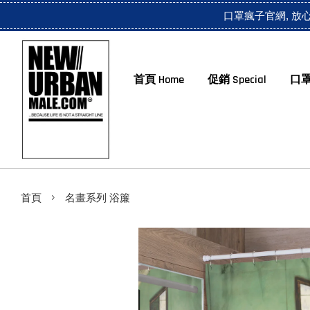
口罩瘋子官網, 放
首頁 Home
促銷 Special
口罩
›
首頁
名畫系列 浴簾