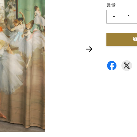
數量
-
加