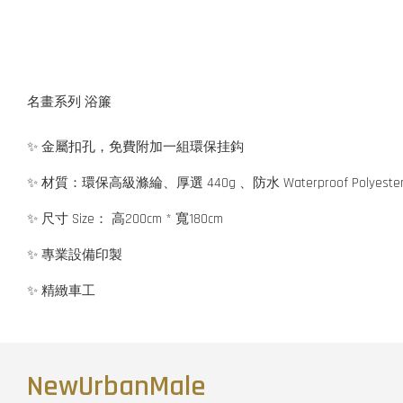
名畫系列 浴簾
✨ 金屬扣孔，免費附加一組環保挂鈎
✨ 材質：環保高級滌綸、厚選 440g 、防水 Waterproof Polyeste
✨ 尺寸 Size： 高200cm * 寬180cm
✨ 專業設備印製
✨ 精緻車工
NewUrbanMale