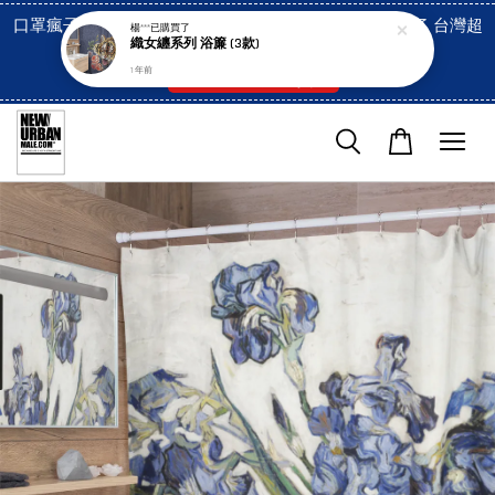
口罩瘋子官網, 放心訂購! 香港澳門信用卡付費已經開啓了 台灣超
楊***
已購買了
織女纏系列 浴簾 (3款)
市貨到付款也是!
1 年前
付款方式/超商取貨！