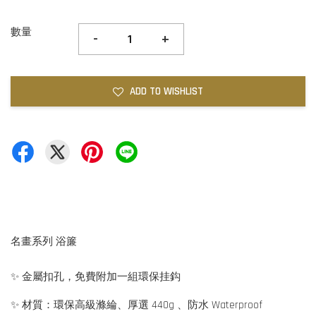
數量
-
+
ADD TO WISHLIST
名畫系列 浴簾
✨ 金屬扣孔，免費附加一組環保挂鈎
✨ 材質：環保高級滌綸、厚選 440g 、防水 Waterproof