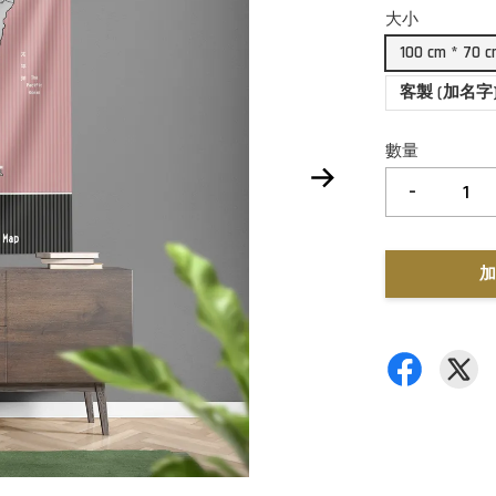
大小
100 cm * 70 
客製 (加名字
數量
-
加