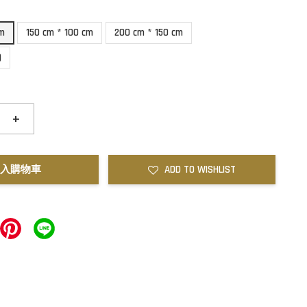
cm
150 cm * 100 cm
200 cm * 150 cm
)
+
入購物車
ADD TO WISHLIST