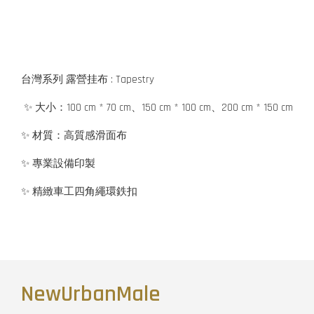
台灣系列 露營挂布 : Tapestry
✨ 大小：100 cm * 70 cm、150 cm * 100 cm、200 cm * 150 cm
✨ 材質：高質感滑面布
✨ 專業設備印製
✨ 精緻車工四角繩環鉄扣
NewUrbanMale