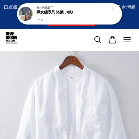
口罩瘋子官網, 放心訂購! 香港澳門信用卡付費已經開啓了 台灣超
楊***
已購買了
織女纏系列 浴簾 (3款)
市貨到付款也是!
1 年前
付款方式/超商取貨！