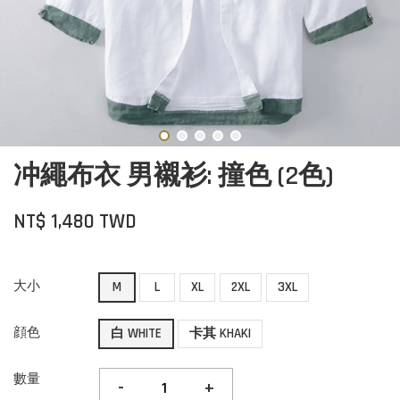
冲繩布衣 男襯衫: 撞色 (2色)
NT$ 1,480 TWD
大小
M
L
XL
2XL
3XL
顔色
白 WHITE
卡其 KHAKI
數量
-
+