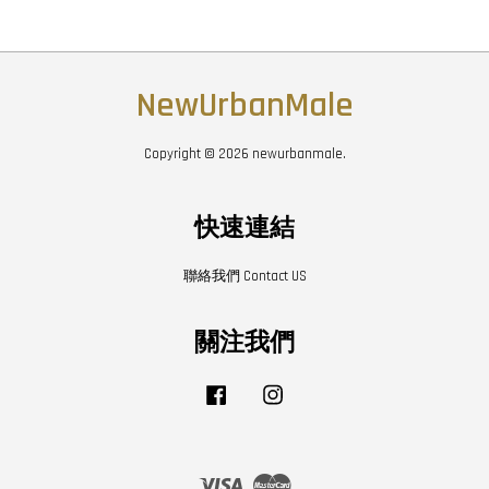
NewUrbanMale
Copyright © 2026 newurbanmale.
快速連結
聯絡我們 Contact US
關注我們
Facebook
Instagram
Visa
Master