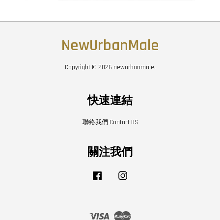
NewUrbanMale
Copyright © 2026 newurbanmale.
快速連結
聯絡我們 Contact US
關注我們
Facebook
Instagram
Visa
Master