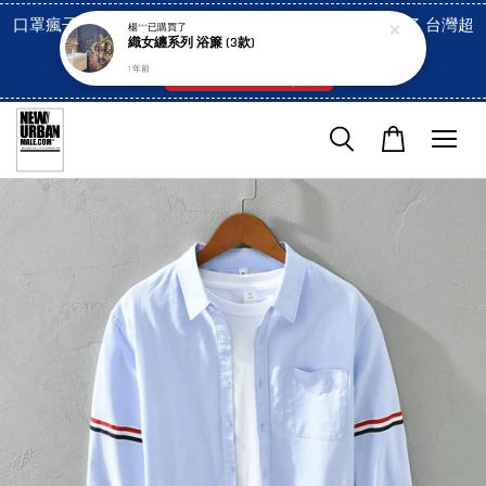
口罩瘋子官網, 放心訂購! 香港澳門信用卡付費已經開啓了 台灣超
楊***
已購買了
織女纏系列 浴簾 (3款)
市貨到付款也是!
1 年前
付款方式/超商取貨！