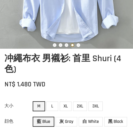
冲繩布衣 男襯衫: 首里 Shuri (4
色)
NT$ 1,480 TWD
大小
M
L
XL
2XL
3XL
顔色
藍 Blue
灰 Gray
白 White
黑 Black