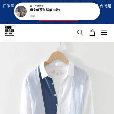
口罩瘋子官網, 放心訂購! 香港澳門信用卡付費已經開啓了 台灣超
楊***
已購買了
織女纏系列 浴簾 (3款)
市貨到付款也是!
1 年前
付款方式/超商取貨！