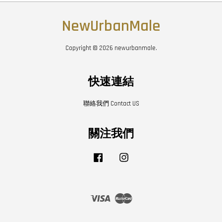
NewUrbanMale
Copyright © 2026 newurbanmale.
快速連結
聯絡我們 Contact US
關注我們
Facebook
Instagram
Visa
Master