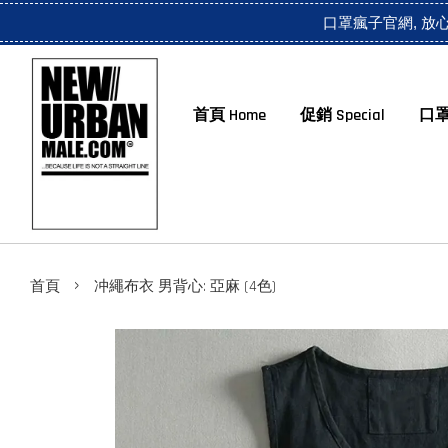
口罩瘋子官網, 放
首頁 Home
促銷 Special
口罩
›
首頁
冲繩布衣 男背心: 亞麻 (4色)