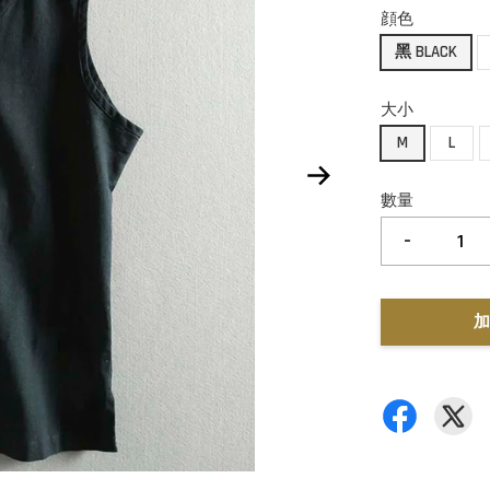
顔色
黑 BLACK
大小
M
L
數量
-
加