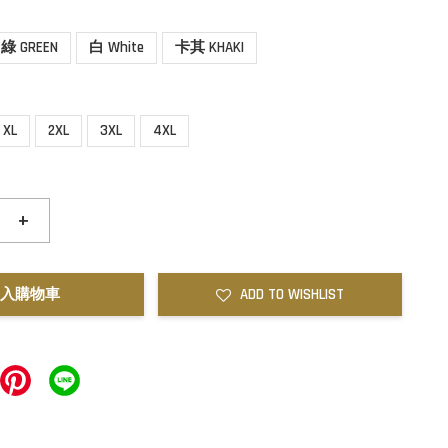
綠 GREEN
白 White
卡其 KHAKI
XL
2XL
3XL
4XL
+
入購物車
ADD TO WISHLIST