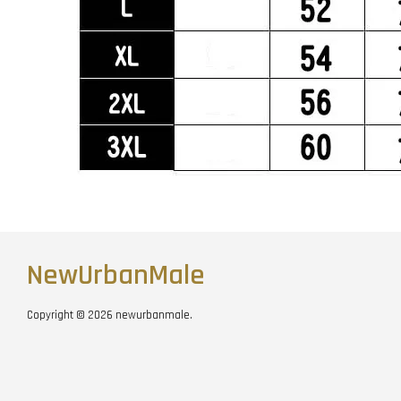
NewUrbanMale
Copyright © 2026 newurbanmale.