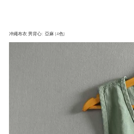
冲繩布衣 男背心: 亞麻 (4色)