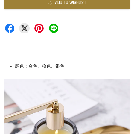
ADD TO WISHLIST
顏色：金色、粉色、銀色