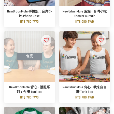
NewUrbanMale 手機殼：台灣小
NewUrbanMale 浴簾 - 台灣小吃
吃 Phone Case
Shower Curtain
NT$ 780 TWD
NT$ 980 TWD
售完
NewUrbanMale 背心 - 護照系
NewUrbanMale 背心 - 我來自台
列：台灣 Tanktop
灣 Tank Top
NT$ 780 TWD
NT$ 780 TWD