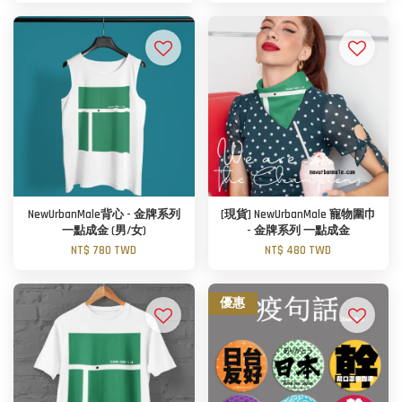
NewUrbanMale背心 - 金牌系列
[現貨] NewUrbanMale 寵物圍巾
一點成金 (男/女)
- 金牌系列 一點成金
NT$ 780 TWD
NT$ 480 TWD
優惠