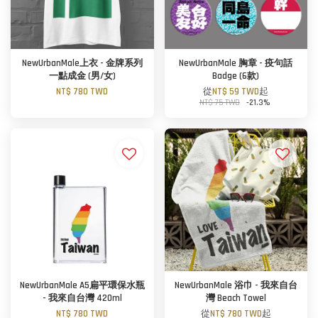
NewUrbanMale上衣 - 金牌系列
NewUrbanMale 胸章 - 疫句話
一點成金 (男/女)
Badge (6款)
NT$ 780 TWD
從
NT$ 59 TWD
起
NT$ 75 TWD
-21.3%
NewUrbanMale A5扁平環保水瓶
NewUrbanMale 浴巾 - 我來自台
- 我來自台灣 420ml
灣 Beach Towel
NT$ 780 TWD
從
NT$ 780 TWD
起