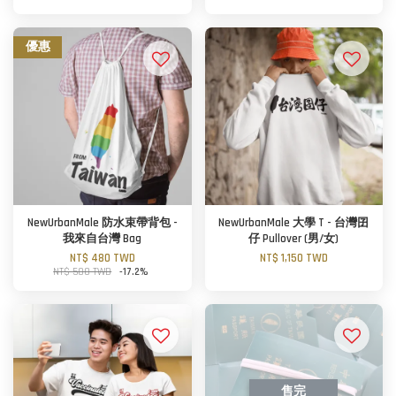
優惠
NewUrbanMale 防水束帶背包 -
NewUrbanMale 大學 T - 台灣囝
我來自台灣 Bag
仔 Pullover (男/女)
NT$ 480 TWD
NT$ 1,150 TWD
NT$ 580 TWD
-17.2%
售完