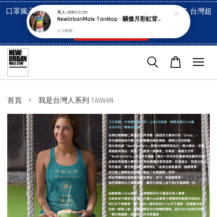
口罩瘋子官網, 放心訂購! 香港澳門信用卡付費已經開啓了 台灣超
市貨到付款也是!
付款方式/超商取貨！
›
首頁
我是台灣人系列 TAIWAN