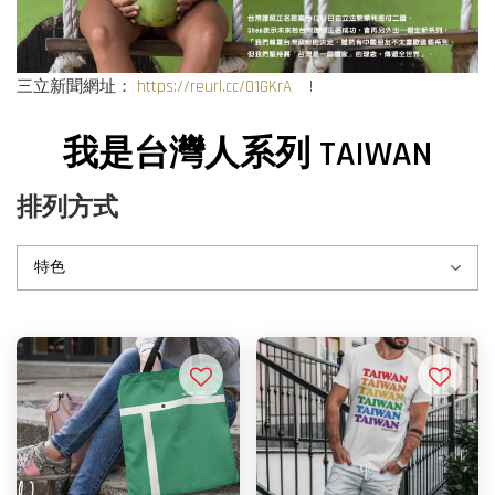
三立新聞網址：
https://reurl.cc/O1GKrA
!
我是台灣人系列 TAIWAN
排列方式