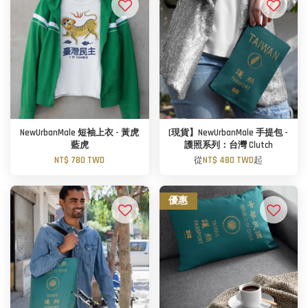
NewUrbanMale 短袖上衣 - 黃虎
[現貨】NewUrbanMale 手提包 -
藍虎
護照系列：台灣 Clutch
NT$ 780 TWD
從
NT$ 480 TWD
起
優惠