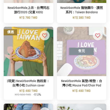
NewUrbanMale上衣 - 台灣同志
NewUrbanMale 寵物圍巾 - 護照
游行2020 (兒童 KIDS)
系列：Taiwan Bandana
NT$ 780 TWD
NT$ 380 TWD
優惠
售完
[現貨] NewUrbanMale 抱枕套：
NewUrbanMale 鼠墊/椅墊：台
台灣小吃 Cushion cover
灣小吃 Mouse Pad/Chair Pad
NT$ 480 TWD
NT$ 480 TWD
NT$ 580 TWD
-17.2%