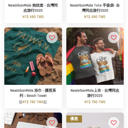
NewUrbanMale 抱枕套 - 台灣同
NewUrbanMale Tote 手提袋- 台
志游行2020
灣同志游行2020
NT$ 480 TWD
NT$ 480 TWD
NewUrbanMale 浴巾 - 護照系
NewUrbanMale上衣 - 台灣同志
列：Beach Towel
游行2020
從
NT$ 780 TWD
起
NT$ 780 TWD
優惠