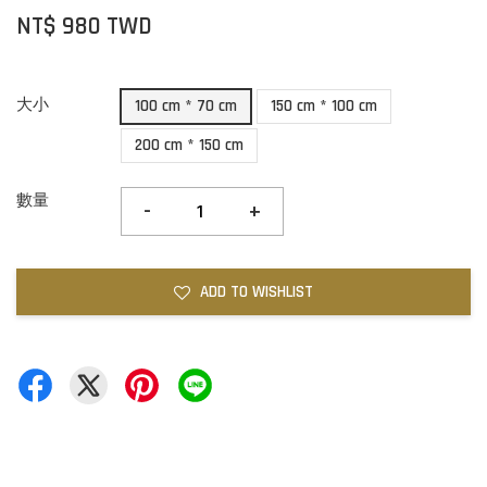
NT$ 980 TWD
大小
100 cm * 70 cm
150 cm * 100 cm
200 cm * 150 cm
數量
-
+
ADD TO WISHLIST