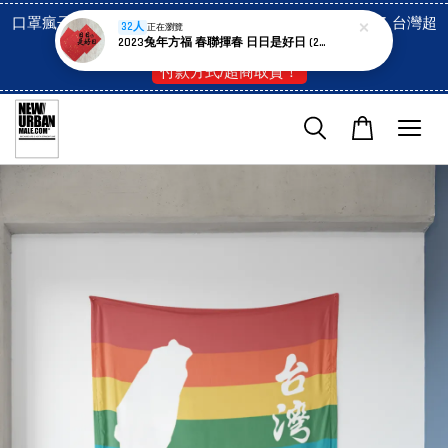
口罩瘋子官網, 放心訂購! 香港澳門信用卡付費已經開啓了 台灣超
32人
正在瀏覽
2023兔年方福 春聯揮春 日日是好日 (2尺寸)
市貨到付款也是!
付款方式/超商取貨！