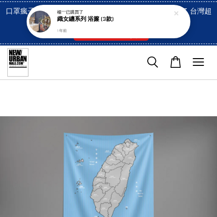
口罩瘋子官網, 放心訂購! 香港澳門信用卡付費已經開啓了 台灣超
楊***
已購買了
織女纏系列 浴簾 (3款)
市貨到付款也是!
1 年前
付款方式/超商取貨！