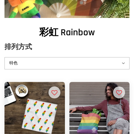
彩虹 Rainbow
排列方式