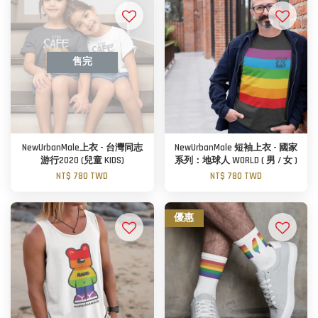
售完
NewUrbanMale上衣 - 台灣同志
NewUrbanMale 短袖上衣 - 國家
游行2020 (兒童 KIDS)
系列：地球人 WORLD ( 男 / 女 )
NT$ 780 TWD
NT$ 780 TWD
優惠