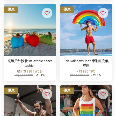
優惠
優惠
充氣戶外沙發 inflatable beach
Half Rainbow Float 半彩虹充氣
cushion
浮床
從
NT$ 880 TWD
起
NT$ 980 TWD
NT$ 1,280 TWD
-31.3%
NT$ 1,280 TWD
-23.4%
優惠
優惠