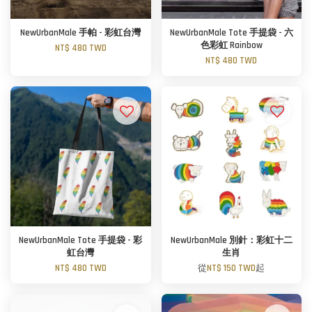
NewUrbanMale 手帕 - 彩虹台灣
NewUrbanMale Tote 手提袋 - 六
色彩虹 Rainbow
NT$ 480 TWD
NT$ 480 TWD
NewUrbanMale Tote 手提袋 - 彩
NewUrbanMale 別針：彩虹十二
虹台灣
生肖
NT$ 480 TWD
從
NT$ 150 TWD
起