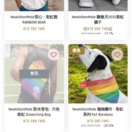
NewUrbanMale背心：彩虹熊
NewUrbanMale 驕傲月2020彩虹
RAINBOW BEAR
襪子
NT$ 780 TWD
從
NT$ 350 TWD
起
NT$ 480 TWD
-27.1%
優惠
售完
NewUrbanMale 防水背包 - 六色
NewUrbanMale 寵物圍巾 - 彩虹
彩虹 Drawstring Bag
系列 Pet Bandana
NT$ 480 TWD
NT$ 380 TWD
NT$ 480 TWD
-20.8%