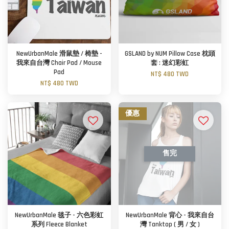
NewUrbanMale 滑鼠墊 / 椅墊 -
GSLAND by NUM Pillow Case 枕頭
我來自台灣 Chair Pad / Mouse
套 : 迷幻彩虹
Pad
NT$ 480 TWD
NT$ 480 TWD
優惠
售完
NewUrbanMale 毯子 - 六色彩虹
NewUrbanMale 背心 - 我來自台
系列 Fleece Blanket
灣 Tanktop ( 男 / 女 )