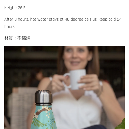
Height: 26.5cm
After 8 hours, hot water stays at 40 degree celsius, keep cold 24
hours
材質：不鏽鋼