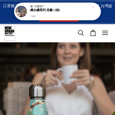
口罩瘋子官網, 放心訂購! 香港澳門信用卡付費已經開啓了 台灣超
楊***
已購買了
織女纏系列 浴簾 (3款)
市貨到付款也是!
1 年前
付款方式/超商取貨！