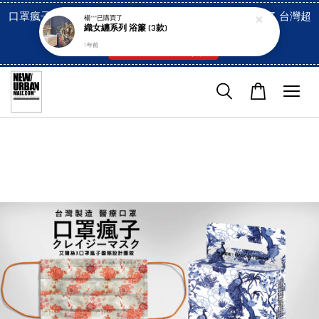
口罩瘋子官網, 放心訂購! 香港澳門信用卡付費已經開啓了 台灣超
楊***
已購買了
織女纏系列 浴簾 (3款)
市貨到付款也是!
1 年前
付款方式/超商取貨！