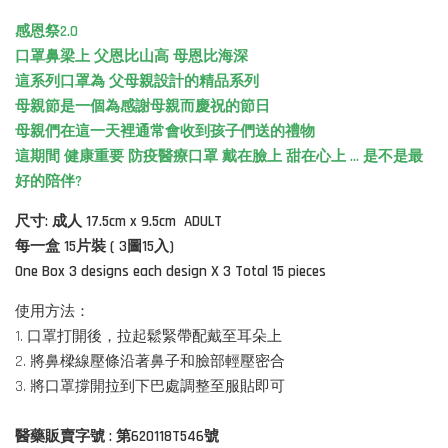
感恩祭2.0
口罩鼻梁上 父恩比山高 母恩比海深
這系列口罩為 父母親設計的精品系列
母親節是一個為感謝母親而慶祝的節日
母親們在這一天裡通常會收到孩子們送的禮物
這期間 健康重要 防疫醫療口罩 戴在臉上 甜在心上 ... 是不是最
好的陪伴?
尺寸: 成人 17.5cm x 9.5cm ADULT
每一盒 15片裝 ( 3圖15入)
One Box 3 designs each design X 3 Total 15 pieces
使用方法：
1. 口罩打開後，拉起鬆緊帶配戴至耳朵上
2. 將鼻樑線壓條沿著鼻子和臉部輕壓密合
3. 將口罩撐開拉到下巴處調整至服貼即可
醫藥販賣字號 : 第620118T546號