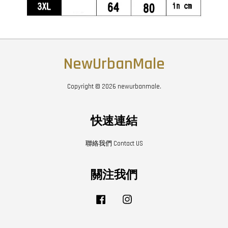
NewUrbanMale
Copyright © 2026 newurbanmale.
快速連結
聯絡我們 Contact US
關注我們
Facebook
Instagram