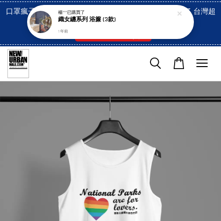
口罩瘋子官網, 放心訂購! 香港澳門信用卡付費已經開啓了 台灣超
楊***
已購買了
織女纏系列 浴簾 (3款)
市貨到付款也是!
1 年前
付款方式/超商取貨！