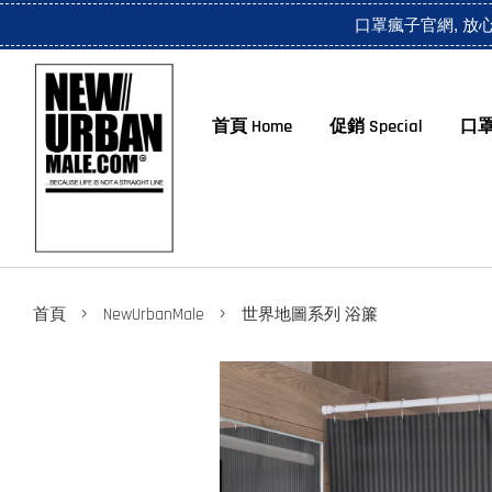
口罩瘋子官網, 放
首頁 Home
促銷 Special
口罩
›
›
首頁
NewUrbanMale
世界地圖系列 浴簾