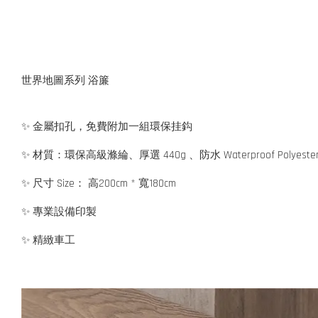
世界地圖系列 浴簾
✨ 金屬扣孔，免費附加一組環保挂鈎
✨ 材質：環保高級滌綸、厚選 440g 、防水 Waterproof Polyeste
✨ 尺寸 Size： 高200cm * 寬180cm
✨ 專業設備印製
✨ 精緻車工