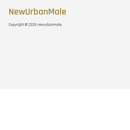
NewUrbanMale
Copyright © 2026 newurbanmale.