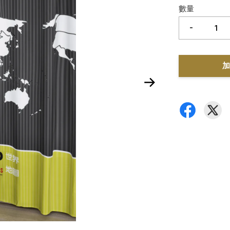
數量
-
加