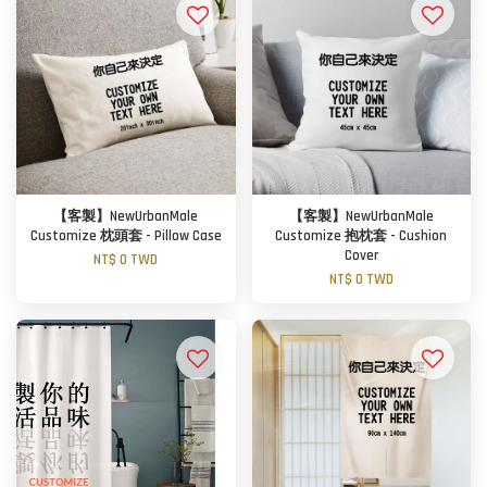
【客製】NewUrbanMale
【客製】NewUrbanMale
Customize 枕頭套 - Pillow Case
Customize 抱枕套 - Cushion
Cover
NT$ 0 TWD
NT$ 0 TWD