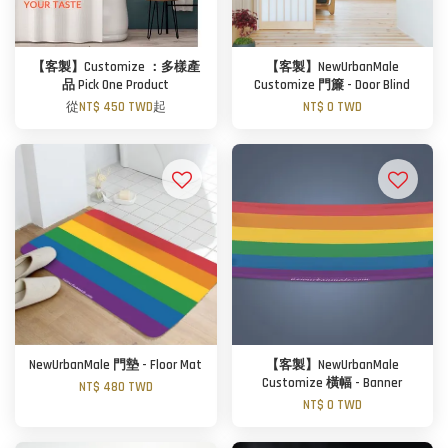
【客製】Customize ：多樣產
【客製】NewUrbanMale
品 Pick One Product
Customize 門簾 - Door Blind
從
NT$ 450 TWD
起
NT$ 0 TWD
NewUrbanMale 門墊 - Floor Mat
【客製】NewUrbanMale
Customize 橫幅 - Banner
NT$ 480 TWD
NT$ 0 TWD