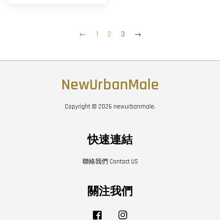
←
1
2
3
→
NewUrbanMale
Copyright © 2026 newurbanmale.
快速連結
聯絡我們 Contact US
關注我們
Facebook
Instagram