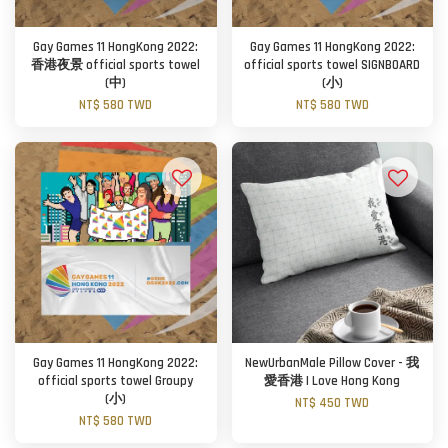
Gay Games 11 HongKong 2022:
Gay Games 11 HongKong 2022:
香港夜景 official sports towel
official sports towel SIGNBOARD
(中)
(小)
NT$ 580 TWD
NT$ 580 TWD
Gay Games 11 HongKong 2022:
NewUrbanMale Pillow Cover - 我
official sports towel Groupy
愛香港 I Love Hong Kong
(小)
NT$ 450 TWD
NT$ 580 TWD