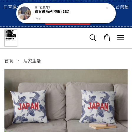
口罩瘋子官網, 放心訂購! 香港澳門信用卡付費已經開啓了 台灣超
市貨到付款也是!
付款方式/超商取貨！
›
首頁
居家生活