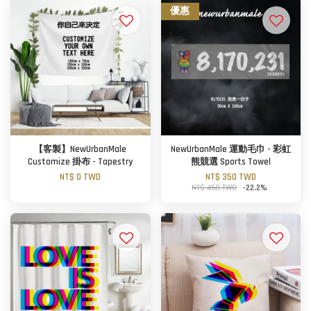
優惠
【客製】NewUrbanMale
NewUrbanMale 運動毛巾 - 彩虹
Customize 掛布 - Tapestry
熊競選 Sports Towel
NT$ 0 TWD
NT$ 350 TWD
NT$ 450 TWD
-22.2%