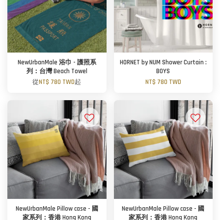
NewUrbanMale 浴巾 - 護照系
HORNET by NUM Shower Curtain :
列：台灣 Beach Towel
BOYS
從
NT$ 780 TWD
起
NT$ 780 TWD
NewUrbanMale Pillow case - 國
NewUrbanMale Pillow case - 國
家系列：香港 Hong Kong
家系列：香港 Hong Kong