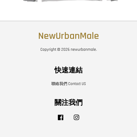
NewUrbanMale
Copyright © 2026 newurbanmale.
快速連結
聯絡我們 Contact US
關注我們
Facebook
Instagram