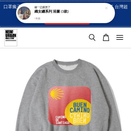
口罩瘋子官網, 放心訂購! 香港澳門信用卡付費已經開啓了 台灣超
楊***
已購買了
織女纏系列 浴簾 (3款)
市貨到付款也是!
1 年前
付款方式/超商取貨！