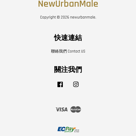
NewUrbanMale
Copyright © 2026 newurbanmale.
快速連結
聯絡我們 Contact US
關注我們
Facebook
Instagram
Visa
Master