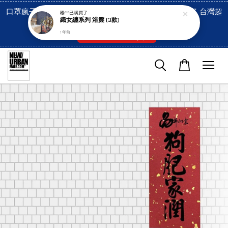
口罩瘋子官網, 放心訂購! 香港澳門信用卡付費已經開啓了 台灣超
楊***
已購買了
織女纏系列 浴簾 (3款)
市貨到付款也是!
1 年前
付款方式/超商取貨！