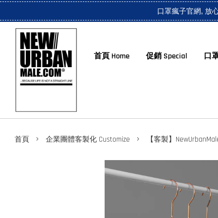
口罩瘋子官網, 放
首頁 Home
促銷 Special
口罩
›
›
首頁
企業團體客製化 Customize
【客製】NewUrbanMale C