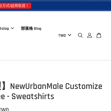
款方式/超商取貨！
talog
部落格 Blog
ewUrbanMale Customize
 - Sweatshirts
 TWD