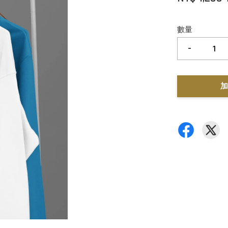
數量
-
加