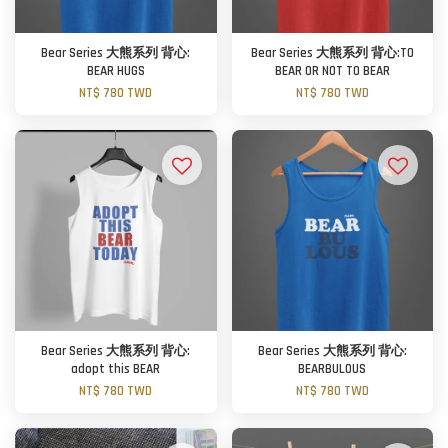
Bear Series 大熊系列 背心:
Bear Series 大熊系列 背心:TO
BEAR HUGS
BEAR OR NOT TO BEAR
NT$ 780 TWD
NT$ 780 TWD
Bear Series 大熊系列 背心:
Bear Series 大熊系列 背心:
adopt this BEAR
BEARBULOUS
NT$ 780 TWD
NT$ 780 TWD