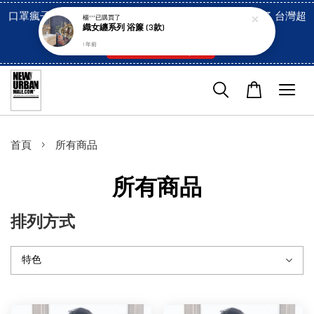
口罩瘋子官網, 放心訂購! 香港澳門信用卡付費已經開啓了 台灣超
楊***
已購買了
織女纏系列 浴簾 (3款)
市貨到付款也是!
1 年前
付款方式/超商取貨！
›
首頁
所有商品
所有商品
排列方式