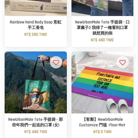
Rainbow Hand Body Soap 彩虹
NewUrbanMale Tote 手提袋 - 口
手工香皂
罩瘋子2 我得了一種看到口罩
就想買的病
NT$ 280 TWD
NT$ 480 TWD
NewUrbanMale Tote 手提袋 - 那
【客製】NewUrbanMale
些年我們一起追的口罩 (女)
Customize 門毯 -Floor Mat
NT$ 480 TWD
NT$ 0 TWD