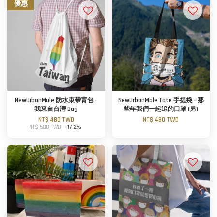
優惠
NewUrbanMale 防水束帶背包 -
NewUrbanMale Tote 手提袋 - 那
我來自台灣 Bag
些年我們一起追的口罩 (男)
NT$ 480 TWD
NT$ 480 TWD
NT$ 580 TWD
-17.2%