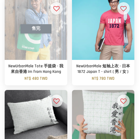
售完
NewUrbanMale Tote 手提袋 - 我
NewUrbanMale 短袖上衣 - 日本
來自香港 Im from Hong Kong
1872 Japan T - shirt ( 男 / 女 )
NT$ 480 TWD
NT$ 780 TWD