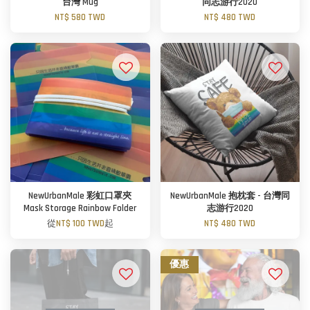
台灣 Mug
同志游行2020
NT$ 580 TWD
NT$ 480 TWD
NewUrbanMale 彩虹口罩夾
NewUrbanMale 抱枕套 - 台灣同
Mask Storage Rainbow Folder
志游行2020
從
NT$ 100 TWD
起
NT$ 480 TWD
優惠