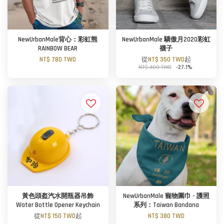
NewUrbanMale背心：彩虹熊
NewUrbanMale 驕傲月2020彩虹
RAINBOW BEAR
襪子
NT$ 780 TWD
從
NT$ 350 TWD
起
NT$ 480 TWD
-27.1%
黃色頭盔汽水開瓶器吊飾
NewUrbanMale 寵物圍巾 - 護照
Water Bottle Opener Keychain
系列：Taiwan Bandana
從
NT$ 150 TWD
起
NT$ 380 TWD