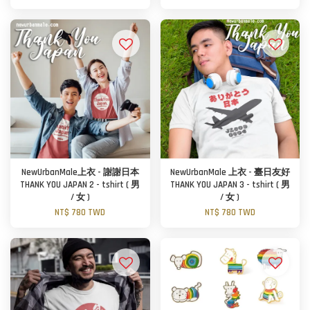
NewUrbanMale上衣 - 謝謝日本
NewUrbanMale 上衣 - 臺日友好
THANK YOU JAPAN 2 - tshirt ( 男
THANK YOU JAPAN 3 - tshirt ( 男
/ 女 )
/ 女 )
NT$ 780 TWD
NT$ 780 TWD