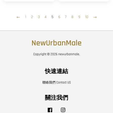
←
1
2
3
4
5
6
7
8
9
10
→
NewUrbanMale
Copyright © 2026 newurbanmale.
快速連結
聯絡我們 Contact US
關注我們
Facebook
Instagram