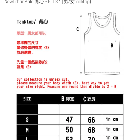
NewUrbanMale 背心 - PLUS 1 (男/女tanktop)