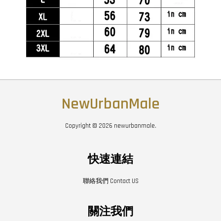
NewUrbanMale
Copyright © 2026 newurbanmale.
快速連結
聯絡我們 Contact US
關注我們