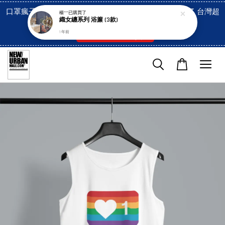
口罩瘋子官網, 放心訂購! 香港澳門信用卡付費已經開啓了 台灣超
楊***
已購買了
織女纏系列 浴簾 (3款)
市貨到付款也是!
1 年前
付款方式/超商取貨！