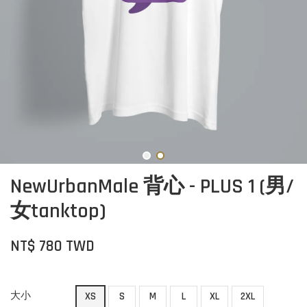
NewUrbanMale 背心 - PLUS 1 (男/
女tanktop)
NT$ 780 TWD
大小
XS
S
M
L
XL
2XL