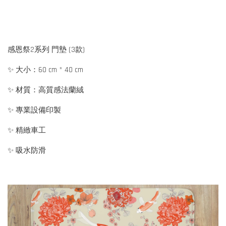
感恩祭2系列 門墊 (3款)
✨ 大小：60 cm * 40 cm
✨ 材質：高質感法蘭絨
✨ 專業設備印製
✨ 精緻車工
✨ 吸水防滑