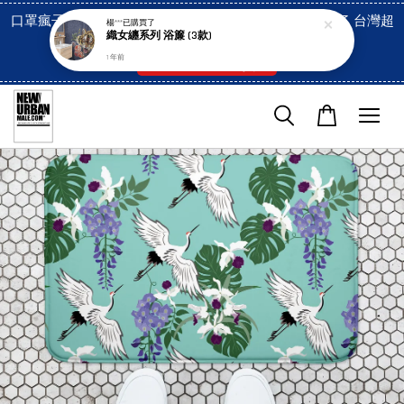
口罩瘋子官網, 放心訂購! 香港澳門信用卡付費已經開啓了 台灣超
楊***
已購買了
織女纏系列 浴簾 (3款)
市貨到付款也是!
1 年前
付款方式/超商取貨！